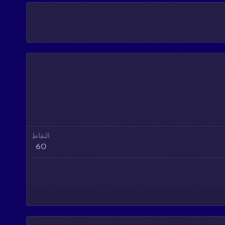
النقاط
60