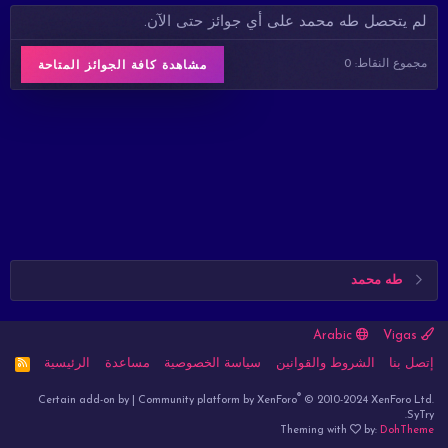
لم يتحصل طه محمد على أي جوائز حتى الآن.
مجموع النقاط: 0
مشاهدة كافة الجوائز المتاحة
طه محمد
Arabic
Vigas
إتصل بنا
الشروط والقوانين
سياسة الخصوصية
مساعدة
الرئيسية
R
S
S
®
Certain add-on by
|
Community platform by XenForo
© 2010-2024 XenForo Ltd.
SyTry.
Theming with
by:
DohTheme