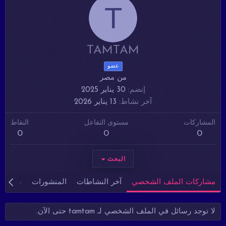
T
TAMTAM
عضو
من
مصر
إنضم
30 يناير 2025
آخر نشاط
13 يناير 2026
المشاركات
مستوى التفاعل
النقاط
0
0
0
البحث
مشاركات الملف الشخصي
آخر النشاطات
المنشورات
معلوما
لا توجد رسائل في الملف الشخصي لـ tamtam حتى الآن.