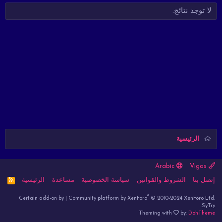
لا توجد نتائج.
الرئيسية
Arabic
Vigas
إتصل بنا
الشروط والقوانين
سياسة الخصوصية
مساعدة
الرئيسية
R
S
S
®
Certain add-on by
|
Community platform by XenForo
© 2010-2024 XenForo Ltd.
SyTry.
Theming with
by:
DohTheme