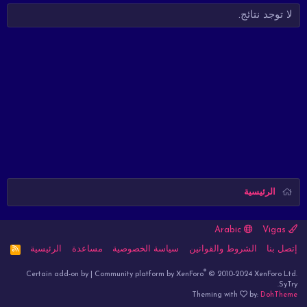
لا توجد نتائج.
الرئيسية
Arabic
Vigas
إتصل بنا
الشروط والقوانين
سياسة الخصوصية
مساعدة
الرئيسية
R
S
S
®
Certain add-on by
|
Community platform by XenForo
© 2010-2024 XenForo Ltd.
SyTry.
Theming with
by:
DohTheme