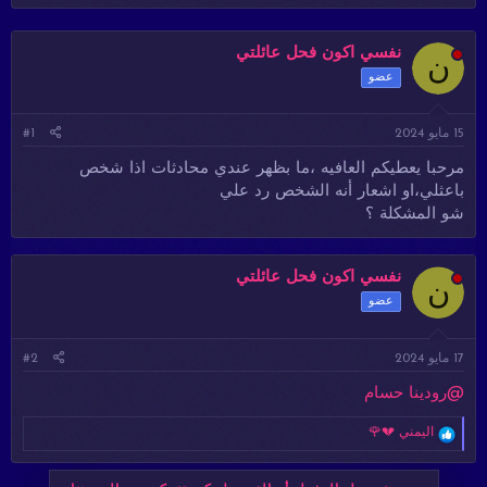
د
ر
ئ
ي
ا
خ
نفسي اكون فحل عائلتي
ن
ل
ا
عضو
م
ل
و
ب
ض
د
15 مايو 2024
#1
و
ء
مرحبا يعطيكم العافيه ،ما بظهر عندي محادثات اذا شخص
ع
باعثلي،او اشعار أنه الشخص رد علي
شو المشكلة ؟
نفسي اكون فحل عائلتي
ن
عضو
17 مايو 2024
#2
@رودينا حسام
ا
اليمني 💔🌹
ل
ت
ف