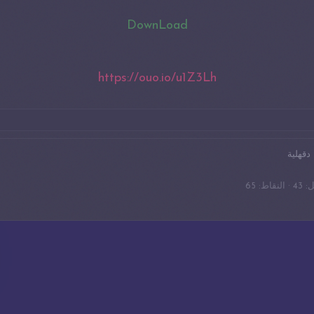
DownLoad
https://ouo.io/u1Z3Lh
دقهلية
ل
43
النقاط
65