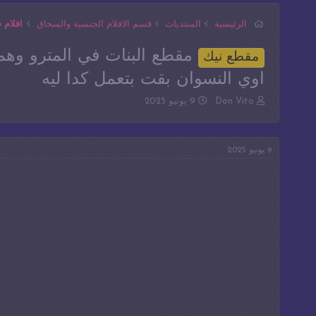
الرئيسية
المنتديات
قسم الافلام الجنسية والسحاق
افلام
مقطع البنات في المترو وهم
مقطع نيك
اوي النسوان بقت بتعمل كدا ليه
ب
ت
Don Vito
9 يونيو 2025
ا
ا
د
ر
ئ
ي
9 يونيو 2025
ا
خ
ل
ا
م
ل
و
ب
ض
د
و
ء
ع