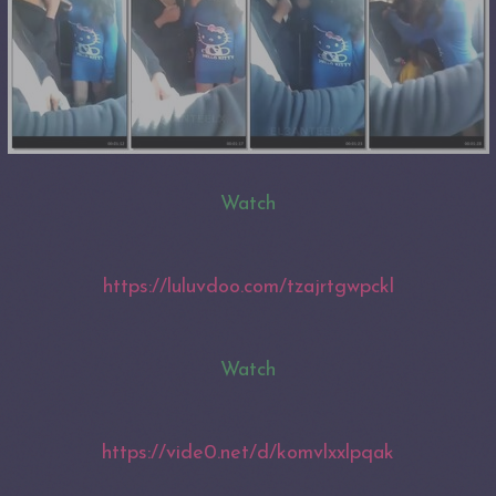
Watch
https://luluvdoo.com/tzajrtgwpckl
Watch
https://vide0.net/d/komvlxxlpqak