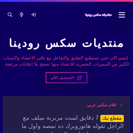
منتديات سكس رودينا
. إنضم الان حتي تستطيع التعليق والتفاعل مع باقي الاعضاء واكتساب
الكثير من المميزات الحصرية للاعضاء منها تصفح بلا اعلانات مزعجة.
التسجيل الآن
افلام سكس عربي
7 دقايق لست مربربة ميلف مع
مقطع نيك
الراجل تقوله هاتوزوبرك ده تمصه واول ما