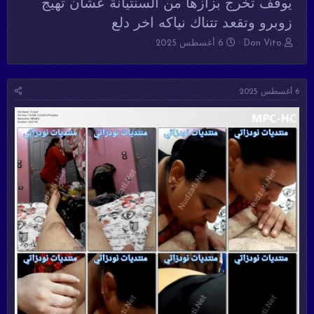
يوقف تخرج بزازها من السنتيانة عشان تهيج
زوبرو وتقعد تتناك نياكه اخر دلع
ب
ت
Don Vito
6 أغسطس 2025
ا
ا
د
ر
ئ
ي
6 أغسطس 2025
ا
خ
ل
ا
م
ل
و
ب
ض
د
و
ء
ع