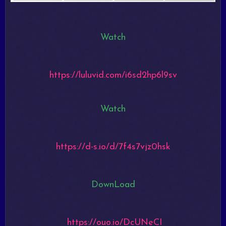
Watch
https://luluvid.com/i6sd2hp6l9sv
Watch
https://d-s.io/d/7f4s7vjz0hsk
DownLoad
https://ouo.io/DcUNeCI