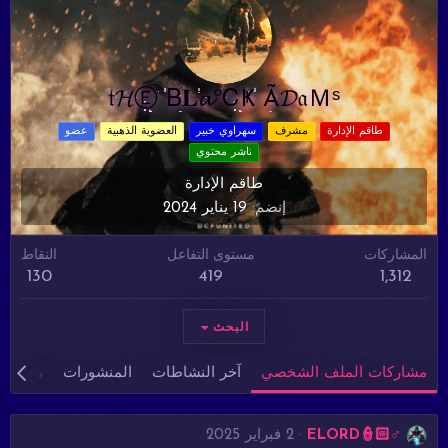
𝔱𝓗Ⓔ Β𝐋𝓪℃Ҝ Ã𝓓𝔞Ｍˢ
طاقم الإدارة
مشرف
سهراوي خبير
العضوية الذهبية
عضو
ناشر محتوي
طاقم الإدارة
إنضم
19 يناير 2024
المشاركات
مستوى التفاعل
النقاط
130
419
1,312
البحث
مشاركات الملف الشخصي
آخر النشاطات
المنشورات
معلوما
ELORD👮🏻♂️
2 فبراير 2025