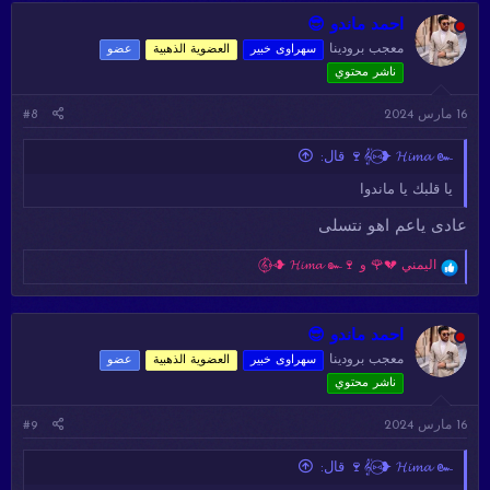
ف
ا
احمد ماندو 😎
ع
معجب برودينا
سهراوى خبير
العضوية الذهبية
عضو
ل
ناشر محتوي
ا
ت
:
16 مارس 2024
#8
𝄟⑅⃝❥ 𝓗𝓲𝓶𝓪 ๛🍷 قال:
يا قلبك يا ماندوا
عادى ياعم اهو نتسلى
ا
اليمني 💔🌹
و
𝄟⑅⃝❥ 𝓗𝓲𝓶𝓪 ๛🍷
ل
ت
ف
ا
احمد ماندو 😎
ع
معجب برودينا
سهراوى خبير
العضوية الذهبية
عضو
ل
ناشر محتوي
ا
ت
:
16 مارس 2024
#9
𝄟⑅⃝❥ 𝓗𝓲𝓶𝓪 ๛🍷 قال: