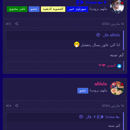
ا
𝄟⑅⃝❥ 𝓗𝓲𝓶𝓪 ๛🍷
ع
ملهم برودينا
سهراوى خبير
العضوية الذهبية
عضو
ناشر محتوي
ل
ا
ت
16 مارس 2024
#13
:
alilolo قال:
انا الي عاوز يسال يتفضل
كم سنه
ا
اليمني 💔🌹
ل
ت
ف
ا
alilolo
ع
ملهم برودينا
عضو
ل
ا
ت
16 مارس 2024
#14
:
𝄟⑅⃝❥ 𝓗𝓲𝓶𝓪 ๛🍷 قال:
كم سنه