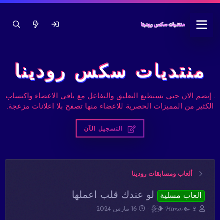
منتديات سكس رودينا
. إنضم الان حتي تستطيع التعليق والتفاعل مع باقي الاعضاء واكتساب
الكثير من المميزات الحصرية للاعضاء منها تصفح بلا اعلانات مزعجة.
التسجيل الآن
ألعاب ومسابقات رودينا
لو عندك قلب اعملها
العاب مسلية
ب
ت
𝄟⑅⃝❥ 𝓗𝓲𝓶𝓪 ๛🍷
16 مارس 2024
ا
ا