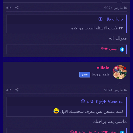
ت
16 مارس 2024
#16
:
alilolo قال:
٢٢ فكرت الاسئله اصعب من كده
ميولك إيه
ا
اليمني 💔🌹
ل
ت
ف
ا
alilolo
ع
ملهم برودينا
عضو
ل
ا
ت
16 مارس 2024
#17
:
𝄟⑅⃝❥ 𝓗𝓲𝓶𝓪 ๛🍷 قال:
لسه بنسخن بس بنعرف شخصيتك الأول
ماشي يعم براحتك
ا
اليمني 💔🌹
و
𝄟⑅⃝❥ 𝓗𝓲𝓶𝓪 ๛🍷