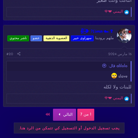
اتناكت وأنت صغير
ا
اليمني 💔🌹
ل
ت
ف
ا
𝄟⑅⃝❥ 𝓗𝓲𝓶𝓪 ๛🍷
ع
ملهم برودينا
سهراوى خبير
العضوية الذهبية
عضو
ناشر محتوي
ل
ا
ت
16 مارس 2024
#20
:
alilolo قال:
slave
للبنات ولا لكله
ا
اليمني 💔🌹
ل
ت
ف
الاخير
1 من 7
التالي
ا
ع
ل
يجب تسجيل الدخول أو التسجيل كي تتمكن من الرد هنا.
ا
ت