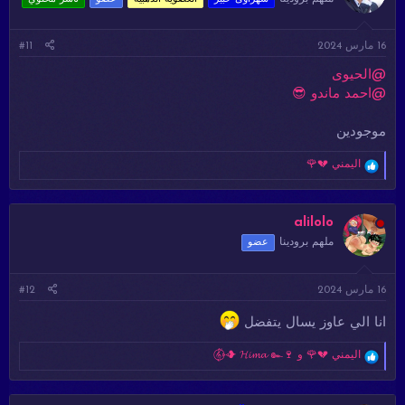
ل
ا
ت
16 مارس 2024
#11
:
@الحيوى
@احمد ماندو 😎
موجودين
ا
اليمني 💔🌹
ل
ت
ف
ا
alilolo
ع
ملهم برودينا
عضو
ل
ا
ت
16 مارس 2024
#12
:
انا الي عاوز يسال يتفضل
ا
اليمني 💔🌹
و
𝄟⑅⃝❥ 𝓗𝓲𝓶𝓪 ๛🍷
ل
ت
ف