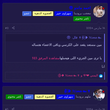
ت
ف
ا
احمد ماندو 😎
ع
معجب برودينا
سهراوى خبير
العضوية الذهبية
عضو
ل
ناشر محتوي
ا
ت
:
16 مارس 2024
#2
𝄟⑅⃝❥ 𝓗𝓲𝓶𝓪 ๛🍷 قال:
مين مستعد يقعد على الكرسي وباقى الاعضاء هتساله
يا ترى مين الجريء اللى هيعملها
مشاهدة المرفق 523
انا
ا
اليمني 💔🌹
و
𝄟⑅⃝❥ 𝓗𝓲𝓶𝓪 ๛🍷
ل
ت
ف
ا
𝄟⑅⃝❥ 𝓗𝓲𝓶𝓪 ๛🍷
ع
ملهم برودينا
سهراوى خبير
العضوية الذهبية
عضو
ناشر محتوي
ل
ا
ت
16 مارس 2024
#3