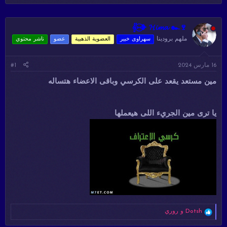
د
ر
ئ
ي
ا
خ
𝄟⑅⃝❥ 𝓗𝓲𝓶𝓪 ๛🍷
ل
ا
ملهم برودينا
سهراوى خبير
العضوية الذهبية
عضو
ناشر محتوي
م
ل
و
ب
ض
د
16 مارس 2024
#1
و
ء
ع
مين مستعد يقعد على الكرسي وباقى الاعضاء هتساله
يا ترى مين الجريء اللى هيعملها
ا
Dotsh
و
روري
ل