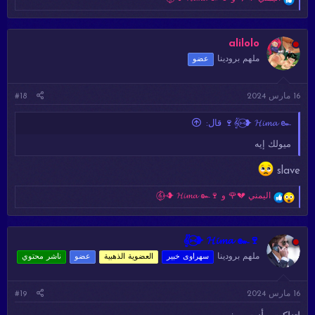
ل
ت
ف
ا
alilolo
ع
ملهم برودينا
عضو
ل
ا
ت
16 مارس 2024
#18
:
𝄟⑅⃝❥ 𝓗𝓲𝓶𝓪 ๛🍷 قال:
ميولك إيه
slave
ا
اليمني 💔🌹
و
𝄟⑅⃝❥ 𝓗𝓲𝓶𝓪 ๛🍷
ل
ت
ف
ا
𝄟⑅⃝❥ 𝓗𝓲𝓶𝓪 ๛🍷
ع
ملهم برودينا
سهراوى خبير
العضوية الذهبية
عضو
ناشر محتوي
ل
ا
ت
16 مارس 2024
#19
: