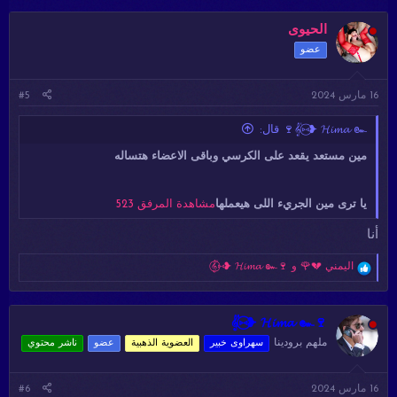
ت
ف
ا
الحيوى
ع
عضو
ل
ا
ت
16 مارس 2024
#5
:
𝄟⑅⃝❥ 𝓗𝓲𝓶𝓪 ๛🍷 قال:
مين مستعد يقعد على الكرسي وباقى الاعضاء هتساله
يا ترى مين الجريء اللى هيعملها
مشاهدة المرفق 523
أنا
ا
اليمني 💔🌹
و
𝄟⑅⃝❥ 𝓗𝓲𝓶𝓪 ๛🍷
ل
ت
ف
ا
𝄟⑅⃝❥ 𝓗𝓲𝓶𝓪 ๛🍷
ع
ملهم برودينا
سهراوى خبير
العضوية الذهبية
عضو
ناشر محتوي
ل
ا
ت
16 مارس 2024
#6
: