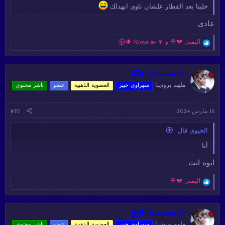
خلينا بعد الفطار علشان ناوى ابهدلك
عادى
ا
اليمني 💔🌹
و
𝄟⑅⃝❥ 𝓗𝓲𝓶𝓪 ๛🍷
ل
ت
ف
ا
𝄟⑅⃝❥ 𝓗𝓲𝓶𝓪 ๛🍷
ع
ملهم برودينا
سهراوى خبير
العضوية الذهبية
عضو
ناشر محتوي
ل
ا
ت
16 مارس 2024
#10
:
الحيوى قال:
أنا
ايوه انت
ا
اليمني 💔🌹
ل
ت
ف
ا
𝄟⑅⃝❥ 𝓗𝓲𝓶𝓪 ๛🍷
ع
ملهم برودينا
سهراوى خبير
العضوية الذهبية
عضو
ناشر محتوي