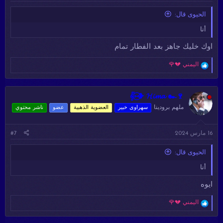
الحيوى قال:
أنا
اوك خليك جاهز بعد الفطار تمام
ا
اليمني 💔🌹
ل
ت
ف
ا
𝄟⑅⃝❥ 𝓗𝓲𝓶𝓪 ๛🍷
ع
ملهم برودينا
سهراوى خبير
العضوية الذهبية
عضو
ناشر محتوي
ل
ا
ت
16 مارس 2024
#7
:
الحيوى قال:
أنا
ايوه
ا
اليمني 💔🌹
ل
ت