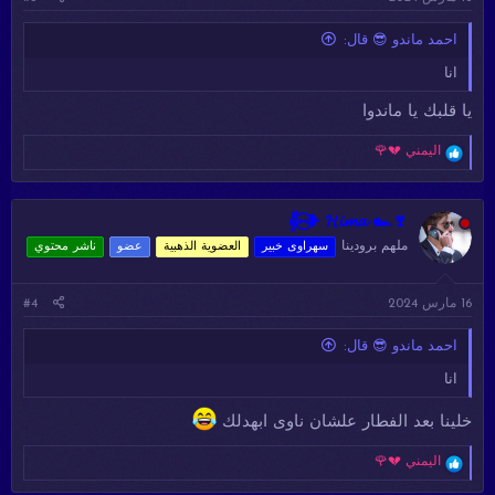
:
احمد ماندو 😎 قال:
انا
يا قلبك يا ماندوا
ا
اليمني 💔🌹
ل
ت
ف
ا
𝄟⑅⃝❥ 𝓗𝓲𝓶𝓪 ๛🍷
ع
ملهم برودينا
سهراوى خبير
العضوية الذهبية
عضو
ناشر محتوي
ل
ا
ت
16 مارس 2024
#4
:
احمد ماندو 😎 قال:
انا
خلينا بعد الفطار علشان ناوى ابهدلك
ا
اليمني 💔🌹
ل