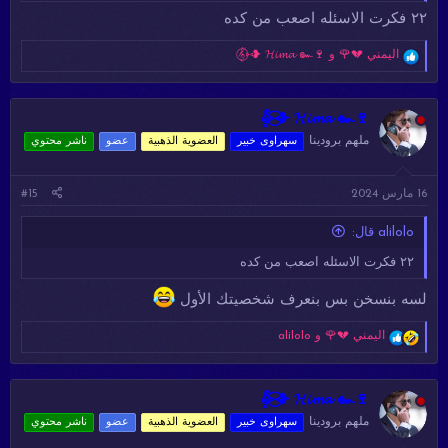
٢٢ فكرت الاسئله اصعب من كده
ا
اليمني 💔🌹
و
𝄟⑅⃝❥ 𝓗𝓲𝓶𝓪 ๛🍷
ل
ت
ف
ا
𝄟⑅⃝❥ 𝓗𝓲𝓶𝓪 ๛🍷
ع
ملهم برودينا
سهراوى خبير
العضوية الذهبية
عضو
ناشر محتوي
ل
ا
ت
16 مارس 2024
#15
:
alilolo قال:
٢٢ فكرت الاسئله اصعب من كده
لسه بنسخن بس بنعرف شخصيتك الأول
ا
اليمني 💔🌹
و
alilolo
ل
ت
ف
ا
𝄟⑅⃝❥ 𝓗𝓲𝓶𝓪 ๛🍷
ع
ملهم برودينا
سهراوى خبير
العضوية الذهبية
عضو
ناشر محتوي
ل
ا