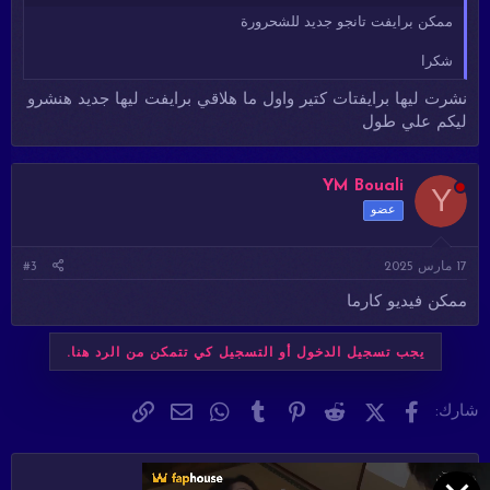
ممكن برايفت تانجو جديد للشحرورة
شكرا
نشرت ليها برايفتات كتير واول ما هلاقي برايفت ليها جديد هنشرو
ليكم علي طول
YM Bouali
Y
عضو
17 مارس 2025
#3
ممكن فيديو كارما
يجب تسجيل الدخول أو التسجيل كي تتمكن من الرد هنا.
فيسبوك
X (Twitter)
Reddit
Pinterest
Tumblr
WhatsApp
الرابط
البريد الإلكتروني
شارك:
طلبات الأعضاء (أفلام والبومات )