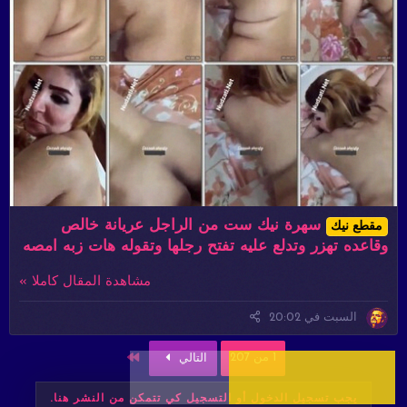
سهرة نيك ست من الراجل عريانة خالص
مقطع نيك
وقاعده تهزر وتدلع عليه تفتح رجلها وتقوله هات زبه امصه
مشاهدة المقال كاملا »
السبت في 20:02
الاخير
1 من 207
التالي
يجب تسجيل الدخول أو التسجيل كي تتمكن من النشر هنا.