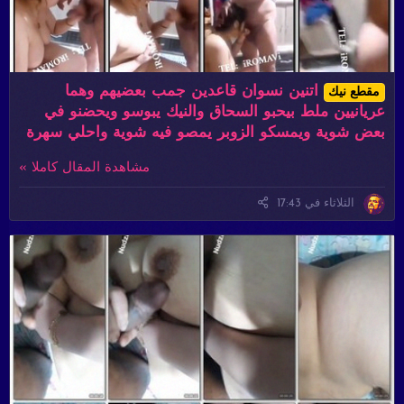
اتنين نسوان قاعدين جمب بعضيهم وهما
مقطع نيك
عريانيين ملط بيحبو السحاق والنيك يبوسو ويحضنو في
بعض شوية ويمسكو الزوبر يمصو فيه شوية واحلي سهرة
مشاهدة المقال كاملا »
الثلاثاء في 17:43