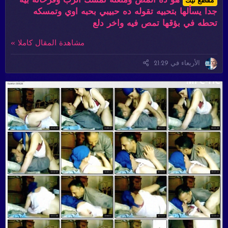
هو ده المص ومتعته تمسك الزب وفرحانة بيه
مقطع نيك
جدا يسألها بتحبيه تقوله ده حبيبي بحبه اوي وتمسكه
تحطه في بؤقها تمص فيه واخر دلع
مشاهدة المقال كاملا »
الأربعاء في 21:29