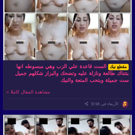
الست قاعدة علي الزب وهي مبسوطه انها
مقطع نيك
بتتناك طالعة ونازلة عليه وتضحك والبزاز شكلهم جميل
ست جميلة وبتحب المتعة والنيك
مشاهدة المقال كاملا »
الأربعاء في 21:28