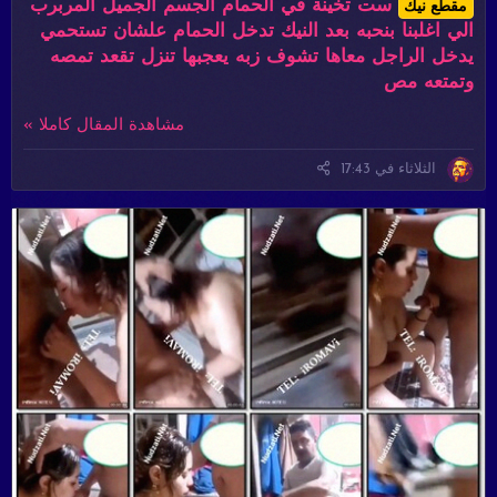
ست تخينة في الحمام الجسم الجميل المربرب
مقطع نيك
الي اغلبنا بنحبه بعد النيك تدخل الحمام علشان تستحمي
يدخل الراجل معاها تشوف زبه يعجبها تنزل تقعد تمصه
وتمتعه مص
مشاهدة المقال كاملا »
الثلاثاء في 17:43