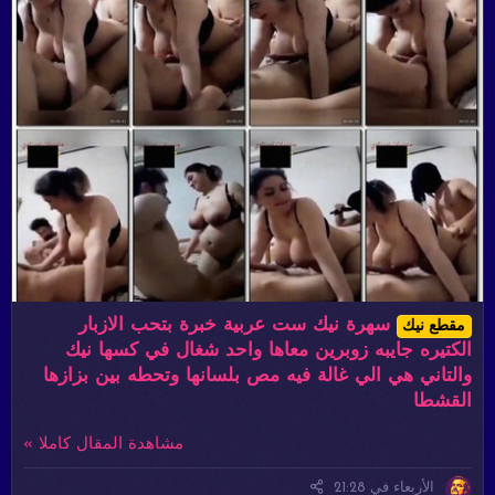
سهرة نيك ست عربية خبرة بتحب الازبار
مقطع نيك
الكتيره جايبه زوبرين معاها واحد شغال في كسها نيك
والتاني هي الي غالة فيه مص بلسانها وتحطه بين بزازها
القشطا
مشاهدة المقال كاملا »
الأربعاء في 21:28