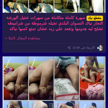
سهرة كاملة متكاملة من سهرات عنتيل الورشة
مقطع نيك
النجار نياك النسوان البلدي تجيله شرموطة من شراميطه
تشلح ليه هدومها وتقعد علي زبه عشان تمتع كسها نياكه
مشاهدة المقال كاملا »
الأربعاء في 21:29