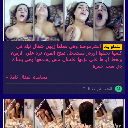
الشرموطة وهي معاها زبون شغال نيك في
مقطع نيك
كسها يجيلها اوردر مستعجل تفتح الفون ترد علي الزبون
وتحط ايدها علي بؤقها علشان مش يسمعها وهي بتتناك
دي ست خبيرة
مشاهدة المقال كاملا »
M
الثلاثاء في 17:52