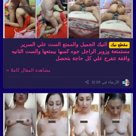
النيك الجميل والممتع الست علي السرير
مقطع نيك
مستمتعة وزوبر الراجل جوه كسها بيمتعها والست التانيه
واقفة تتفرج علي كل حاجة بتحصل
مشاهدة المقال كاملا »
الأربعاء في 21:29