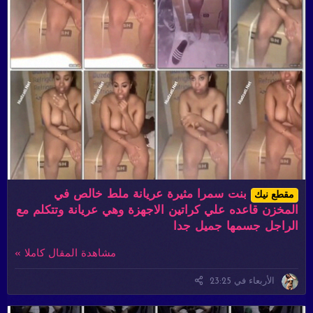
بنت سمرا مثيرة عريانة ملط خالص في
مقطع نيك
المخزن قاعده علي كراتين الاجهزة وهي عريانة وتتكلم مع
الراجل جسمها جميل جدا
مشاهدة المقال كاملا »
الأربعاء في 23:25