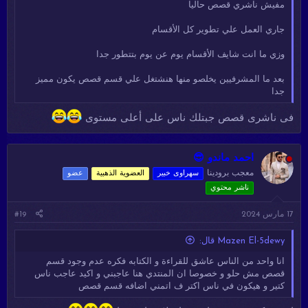
مفيش ناشري قصص حاليا
جاري العمل علي تطوير كل الأقسام
وزي ما انت شايف الأقسام يوم عن يوم بتتطور جدا
بعد ما المشرفيين يخلصو منها هنشتغل علي قسم قصص يكون مميز
جدا
فى ناشرى قصص جبتلك ناس على أعلى مستوى
احمد ماندو 😎
معجب برودينا
سهراوى خبير
العضوية الذهبية
عضو
ناشر محتوي
17 مارس 2024
#19
Mazen El-5dewy قال:
انا واحد من الناس عاشق للقراءة و الكتابه فكره عدم وجود قسم
قصص مش حلو و خصوصا ان المنتدي هنا عاجبني و اكيد عاجب ناس
كتير و هيكون في ناس اكتر ف اتمني اضافه قسم قصص