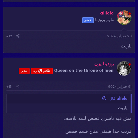
ت
ف
ا
alilolo
ع
ملهم برودينا
عضو
ل
ا
ت
20 فبراير 2024
#12
:
ياريت
رودينا يزن
𝗤𝘂𝗲𝗲𝗻 𝗼𝗻 𝘁𝗵𝗲 𝘁𝗵𝗿𝗼𝗻𝗲 𝗼𝗳 𝗺𝗲𝗻
طاقم الإدارة
مدير
21 فبراير 2024
#13
alilolo قال:
ياريت
مش فيه ناشري قصص لسه للاسف
قريب جدا هيبقي متاح قسم قصص