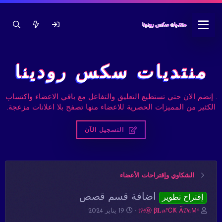
منتديات سكس رودينا
. إنضم الان حتي تستطيع التعليق والتفاعل مع باقي الاعضاء واكتساب
الكثير من المميزات الحصرية للاعضاء منها تصفح بلا اعلانات مزعجة.
التسجيل الآن
الشكاوي وإقتراحات الأعضاء
اضافة قسم قصص
إقتراح تطوير
ب
ت
𝔱𝓗ⓔ β𝐋𝓪℃Ҝ Ã𝓓𝔞Ｍˢ
19 يناير 2024
ا
ا