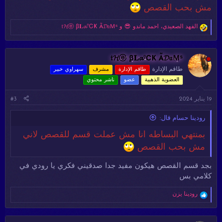
مش بحب القصص
ا
الفهد الصعيدي
،
احمد ماندو 😎
و
𝔱𝓗ⓔ β𝐋𝓪℃Ҝ Ã𝓓𝔞Ｍˢ
ل
ت
ف
ا
𝔱𝓗ⓔ β𝐋𝓪℃Ҝ Ã𝓓𝔞Ｍˢ
ع
طاقم الإدارة
طاقم الإدارة
مشرف
سهراوي خبير
ل
العضوية الذهبية
عضو
ناشر محتوي
ا
ت
:
19 يناير 2024
#3
رودينا حسام قال:
بمنتهي البساطه انا مش عملت قسم للقصص لاني
مش بحب القصص
بجد قسم القصص هيكون مفيد جدا صدقيني فكري يا رودي في
كلامي بس
ا
رودينا يزن
ل
ت
ف