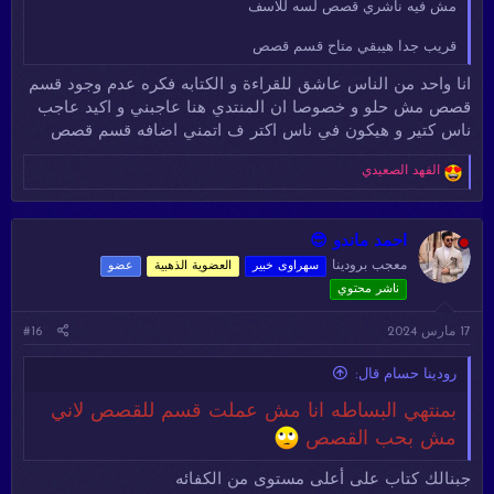
مش فيه ناشري قصص لسه للاسف
قريب جدا هيبقي متاح قسم قصص
انا واحد من الناس عاشق للقراءة و الكتابه فكره عدم وجود قسم
قصص مش حلو و خصوصا ان المنتدي هنا عاجبني و اكيد عاجب
ناس كتير و هيكون في ناس اكتر ف اتمني اضافه قسم قصص
ا
الفهد الصعيدي
ل
ت
ف
ا
احمد ماندو 😎
ع
معجب برودينا
سهراوى خبير
العضوية الذهبية
عضو
ل
ناشر محتوي
ا
ت
:
17 مارس 2024
#16
رودينا حسام قال:
بمنتهي البساطه انا مش عملت قسم للقصص لاني
مش بحب القصص
جبنالك كتاب على أعلى مستوى من الكفائه