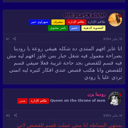
د
ر
ئ
ي
ا
خ
𝔱𝓗ⓔ β𝐋𝓪℃Ҝ Ã𝓓𝔞Ｍˢ
ل
ا
طاقم الإدارة
طاقم الإدارة
مشرف
سهراوي خبير
م
ل
العضوية الذهبية
عضو
ناشر محتوي
و
ب
ض
د
19 يناير 2024
#1
و
ء
ع
انا عايز افهم المنتدي ده شكله هيبقي روعة يا رودينا
بصراحة معمول فيه شغل جبار بس عاوز افهم ليه مش
فيه قسم للقصص بجد حاجة غريبة فعلا ضيفي قسم
للقصص وانا هكتب قصص عندي افكار كتيره ليه اتمني
تردي عليا يا رودي
رودينا يزن
𝗤𝘂𝗲𝗲𝗻 𝗼𝗻 𝘁𝗵𝗲 𝘁𝗵𝗿𝗼𝗻𝗲 𝗼𝗳 𝗺𝗲𝗻
طاقم الإدارة
مدير
19 يناير 2024
#2
بمنتهي البساطه انا مش عملت قسم للقصص لاني