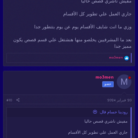
مفيش ناشري قصص حاليا
جاري العمل علي تطوير كل الأقسام
وزي ما انت شايف الأقسام يوم عن يوم بتتطور جدا
بعد ما المشرفيين يخلصو منها هنشتغل علي قسم قصص يكون
مميز جدا
ا
mo3men
ل
ت
ف
ا
mo3men
M
ع
عضو
ل
ا
ت
20 فبراير 2024
#10
:
رودينا حسام قال:
مفيش ناشري قصص حاليا
جاري العمل علي تطوير كل الأقسام