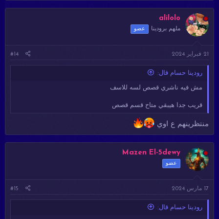
alilolo
ملهم برودينا
عضو
21 فبراير 2024
#14
رودينا حسام قال:
مش فيه ناشري قصص لسه للاسف
قريب جدا هيبقي متاح قسم قصص
منتظرينهم ع اوي
Mazen El-5dewy
عضو
17 مارس 2024
#15
رودينا حسام قال: