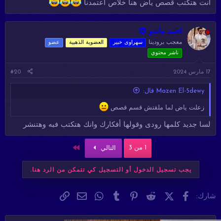
انت هتكتب قصص ياض هنا خلاص اعتمدنا
احمد ماندو 😎
معجب برودينا
سهراوى خبير
العضوية الذهبية
عضو
ناشر محتوي
17 مارس 2024
#20
Mazen El-5dewy قال:
زعلت ياض لما ملقتش قسم قصص
لسا جديد كلمها رودى وقولها أفكارك وانك هتكتب فبه وهتنشر
الاخير
1 من 3
التالي
يجب تسجيل الدخول أو التسجيل كي تتمكن من الرد هنا.
فيسبوك
X (Twitter)
Reddit
Pinterest
Tumblr
WhatsApp
الرابط
البريد الإلكتروني
شارك: