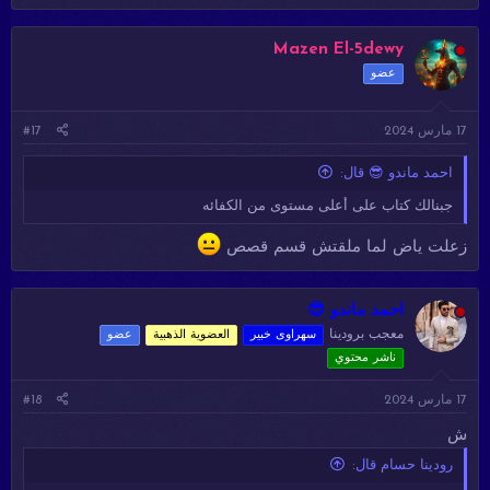
Mazen El-5dewy
عضو
17 مارس 2024
#17
احمد ماندو 😎 قال:
جبنالك كتاب على أعلى مستوى من الكفائه
زعلت ياض لما ملقتش قسم قصص
احمد ماندو 😎
معجب برودينا
سهراوى خبير
العضوية الذهبية
عضو
ناشر محتوي
17 مارس 2024
#18
ش
رودينا حسام قال: