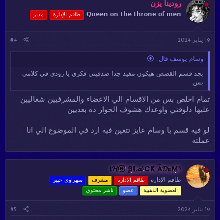
ا
رودينا يزن
ع
𝗤𝘂𝗲𝗲𝗻 𝗼𝗻 𝘁𝗵𝗲 𝘁𝗵𝗿𝗼𝗻𝗲 𝗼𝗳 𝗺𝗲𝗻
طاقم الإدارة
مدير
ل
ا
ت
19 يناير 2024
#4
:
وسام يوسف قال:
بجد قسم القصص هيكون مفيد جدا صدقيني فكري يا رودي في كلامي
بس
تمام اخلص بس من الاقسام الي الاعضاء والمشرفيين شغاليين
عليها دلوقتي واوعدك هشوف الحوار ده بعديين
لو فيه قسم يا وسام عايز تتعين فيه ارد في الموضوع الي انا
عملته
𝔱𝓗ⓔ β𝐋𝓪℃Ҝ Ã𝓓𝔞Ｍˢ
طاقم الإدارة
طاقم الإدارة
مشرف
سهراوي خبير
العضوية الذهبية
عضو
ناشر محتوي
19 يناير 2024
#5